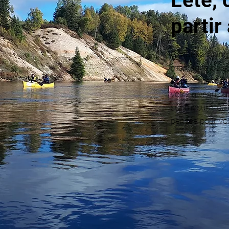
L’été, 
partir
Canot-camping, 
montagne ou sur
vous invitent à 
votre niveau ou 
sur mesure, où 
pensée pour vou