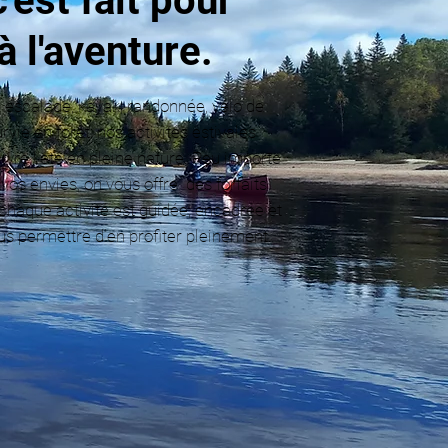
c'est fait pour
 à l'aventure.
escalade, kayak, randonnée, vélo de
vie en forêt: nos activités estivales
vivre l’été en pleine nature. Peu importe
vos envies, on vous offre des forfaits
chaque activité est guidée, encadrée et
s permettre d’en profiter pleinement.