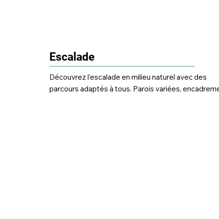
Escalade
Découvrez l’escalade en milieu naturel avec des 
parcours adaptés à tous. Parois variées, encadreme
professionnel et paysages inspirants — tout est en 
place pour grimper en confiance et repousser ses 
limites.