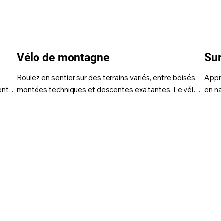
Vélo de montagne
Sur
Roulez en sentier sur des terrains variés, entre boisés, 
Appr
nt 
montées techniques et descentes exaltantes. Le vélo 
en na
de montagne est une activité dynamique et accessible, 
terra
parfaite pour explorer les paysages tout en bougeant.
reco