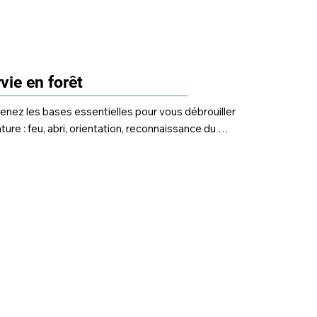
vie en forêt
enez les bases essentielles pour vous débrouiller 
ture : feu, abri, orientation, reconnaissance du 
in. Une activité originale et formatrice, qui 
nnecte avec l’essentiel.