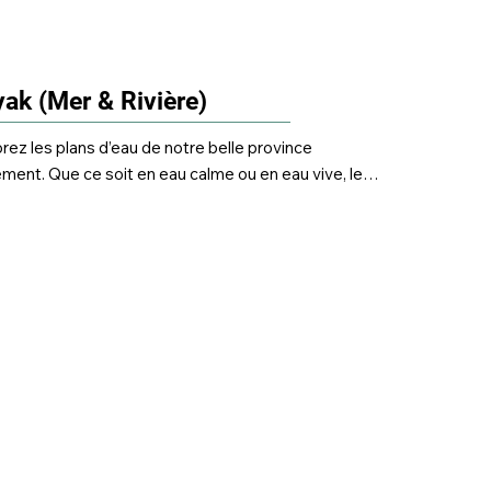
ak (Mer & Rivière)
rez les plans d’eau de notre belle province 
ment. Que ce soit en eau calme ou en eau vive, le 
k vous connecte à la nature, au rythme des 
ants. Une activité accessible, dépaysante et 
ite pour l’été.