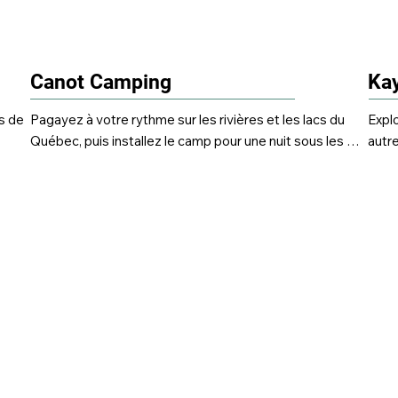
Canot Camping
Kay
 de 
Pagayez à votre rythme sur les rivières et les lacs du 
Explo
Québec, puis installez le camp pour une nuit sous les 
autre
 ou 
étoiles. Le parfait mélange d’aventure et de tranquillité.
kaya
cour
parfa