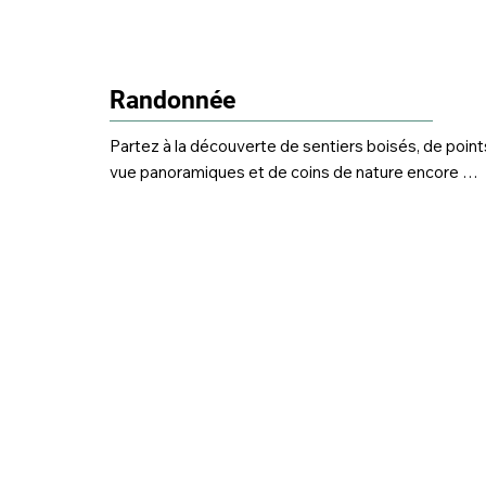
Randonnée
Partez à la découverte de sentiers boisés, de points
vue panoramiques et de coins de nature encore 
sauvages. Que vous cherchiez une marche tranquille
un bon défi physique, la randonnée reste une façon 
simple et accessible de profiter pleinement des 
paysages Québécois.