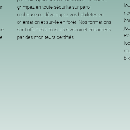
lo
ur
grimpez en toute sécurité sur paroi
néc
rocheuse ou développez vos habiletés en
bar
orientation et survie en forêt. Nos formations
jou
ue
sont offertes à tous les niveaux et encadrées
Po
de
par des moniteurs certifiés.
lo
rou
bik