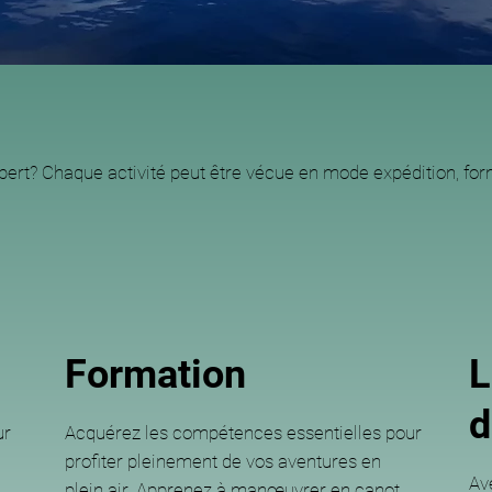
pert? Chaque activité peut être vécue en mode expédition, for
Formation
L
d
ur
Acquérez les compétences essentielles pour
profiter pleinement de vos aventures en
Ave
plein air. Apprenez à manœuvrer en canot,