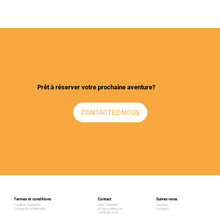
Prêt à réserver votre prochaine aventure?
CONTACTEZ-NOUS
Contact
Suivez-nous
Termes et conditions
Mont-Tremblant
Facebook
Conditions d’utilisation
a.s.f@sympatico.ca
Instagram
Politique de confidentialité
1 (819) 425-4153