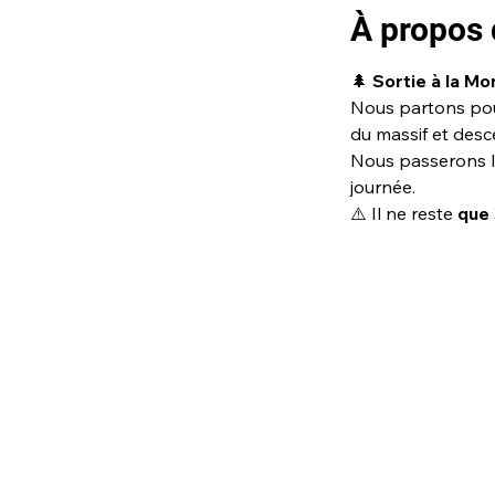
À propos 
🌲 
Sortie à la Mo
Nous partons pou
du massif et desc
Nous passerons la
journée.
⚠️ Il ne reste 
que 