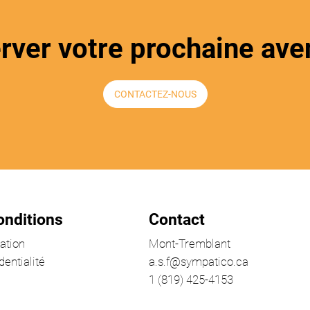
erver votre prochaine ave
CONTACTEZ-NOUS
onditions
Contact
sation
Mont-Tremblant
dentialité
a.s.f@sympatico.ca
1 (819) 425-4153